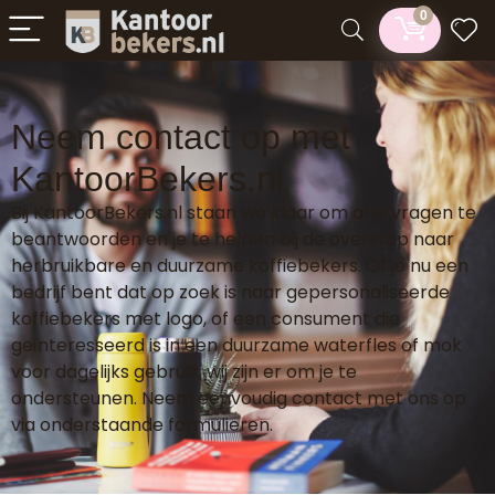
0
Neem contact op met
KantoorBekers.nl
Bij KantoorBekers.nl staan we klaar om al je vragen te
beantwoorden en je te helpen bij de overstap naar
herbruikbare en duurzame koffiebekers. Of je nu een
bedrijf bent dat op zoek is naar gepersonaliseerde
koffiebekers met logo, of een consument die
geïnteresseerd is in een duurzame waterfles of mok
voor dagelijks gebruik, wij zijn er om je te
ondersteunen. Neem eenvoudig contact met ons op
via onderstaande formulieren.