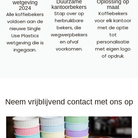
Duurzame
Oplossing op
wetgeving
kantoorbekers
maat
2024
Stap over op
Koffiebekers
Alle koffiebekers
herbruikbare
voor elk kantoor
voldoen aan de
bekers, die
met de optie
nieuwe Single
wegwerpbekers
tot
Use Plastics
en afval
personalisatie
wetgeving die is
voorkomen.
met eigen logo
ingegaan.
of opdruk.
Neem vrijblijvend contact met ons op