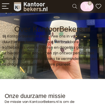
0
Over KantoorBekers.nl
Bij KantoorBekers.nl zetten we ons in voor een
duurzamere toekomst door herbruikbare
koffiebekers voor kantoren en dagelijks gebruik aan
te bieden. Onze producten zijn ontworpen om het
gebruik van wegwerpbekers te verminderen en zo bij
te dragen aan een schonere planeet.
Onze duurzame missie
De missie van KantoorBekers.nl is om de