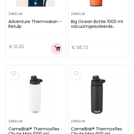
ZAKELIJK
ZAKELIJK
Adventure Thermoskan –
Big Ocean Bottle 1000 ml
Retulp
vacuümgeïsoleerde
waterfles
€
21,25
€
56,72
ZAKELIJK
ZAKELIJK
CamelBak® Thermosfles
CamelBak® Thermosfles
Chute Mag 1000 ml
Chute Mag 600 ml