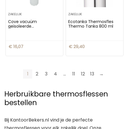
ZAKELIJK
ZAKELIJK
Cove vacuüm
Ecotanka Thermosfles
geïsoleerde
Thermo Tanka 800 ml
roestvrijstalen fles van 1L
€
16,07
€
29,40
1
2
3
4
…
11
12
13
→
Herbruikbare thermosflessen
bestellen
Bij KantoorBekers.nl vind je de perfecte
thermosflessen voor elk zakelijk doel. Onze