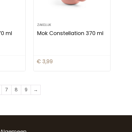
ZAKELIJK
0 ml
Mok Constellation 370 ml
€
3,99
7
8
9
→
Algemeen