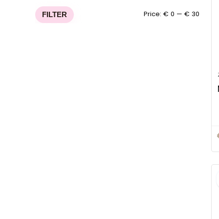
Min
Max
Price:
€ 0
—
€ 30
FILTER
price
price