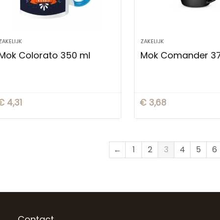
ZAKELIJK
ZAKELIJK
Mok Colorato 350 ml
Mok Comander 37
€
4,31
€
3,68
←
1
2
3
4
5
6
Contact