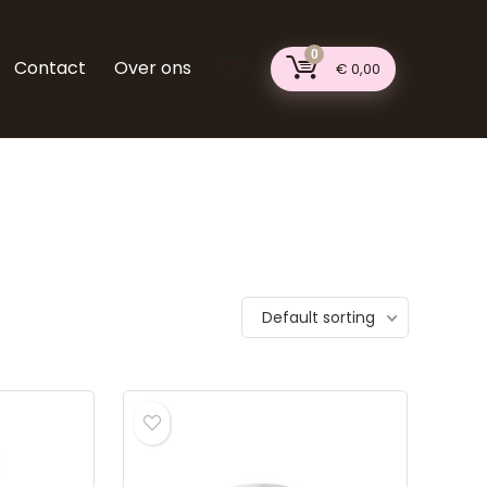
0
Contact
Over ons
€
0,00
Default sorting