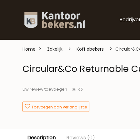
Bedrijve
Home
Zakelijk
Koffiebekers
Circular&C
Circular&Co Returnable C
45
Uw review toevoegen
Toevoegen aan verlanglijstje
Description
Reviews (0)