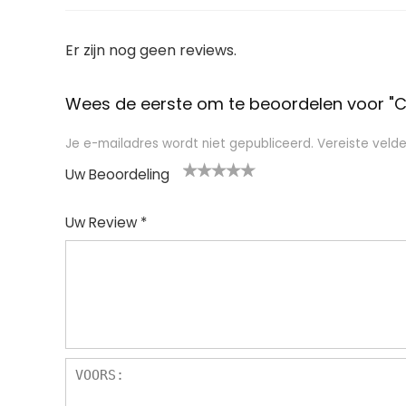
Er zijn nog geen reviews.
Wees de eerste om te beoordelen voor "C
Je e-mailadres wordt niet gepubliceerd.
Vereiste veld
Uw Beoordeling
1
2
3
4
5
Uw Review
*