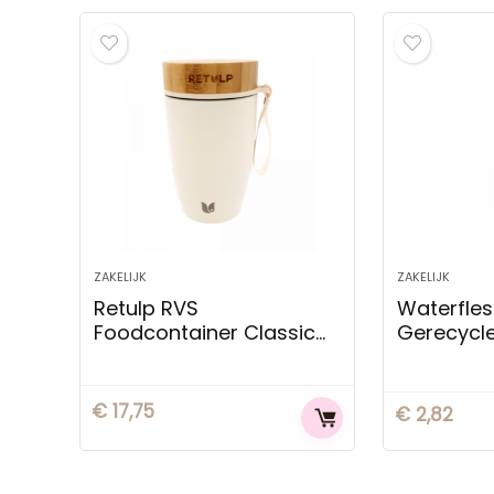
ZAKELIJK
ZAKELIJK
Retulp RVS
Waterfles
Foodcontainer Classic
Gerecycle
500 ml
ml
€
17,75
€
2,82