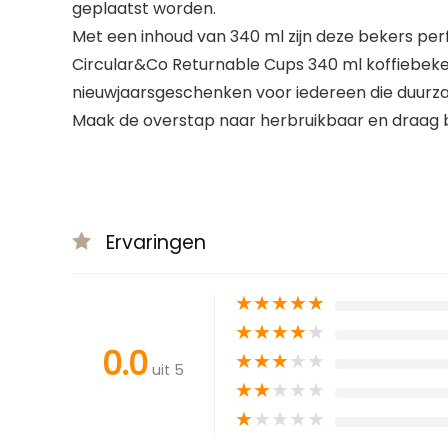
geplaatst worden.
Met een inhoud van 340 ml zijn deze bekers perf
Circular&Co Returnable Cups 340 ml koffiebeker
nieuwjaarsgeschenken voor iedereen die duurzaa
Maak de overstap naar herbruikbaar en draag bi
Ervaringen
★
★
★
★
★
★
★
★
★
★
0.0
★
★
★
★
★
uit 5
★
★
★
★
★
★
★
★
★
★