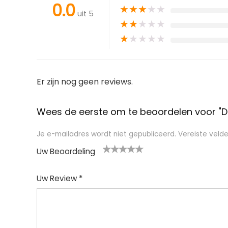
0.0
★
★
★
★
★
uit 5
★
★
★
★
★
★
★
★
★
★
Er zijn nog geen reviews.
Wees de eerste om te beoordelen voor "Dr
Je e-mailadres wordt niet gepubliceerd.
Vereiste veld
Uw Beoordeling
1
2
3
4
5
Uw Review
*