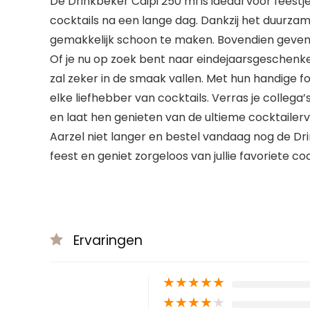
De Drinkbeker Caipi 250 ml is ideaal voor feestj
cocktails na een lange dag. Dankzij het duurza
gemakkelijk schoon te maken. Bovendien geven z
Of je nu op zoek bent naar eindejaarsgeschenke
zal zeker in de smaak vallen. Met hun handige 
elke liefhebber van cocktails. Verras je collega’
en laat hen genieten van de ultieme cocktailerv
Aarzel niet langer en bestel vandaag nog de Dr
feest en geniet zorgeloos van jullie favoriete coc
Ervaringen
★
★
★
★
★
★
★
★
★
★