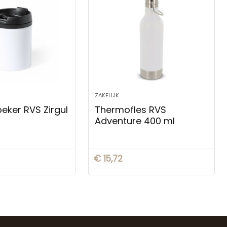
ZAKELIJK
ker RVS Zirgul
Thermofles RVS
Adventure 400 ml
€
15,72