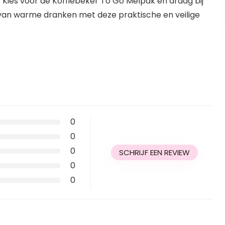
Kies voor de Koffiebeker To Go Melpak en draag bij
an warme dranken met deze praktische en veilige
0
0
0
SCHRIJF EEN REVIEW
0
0