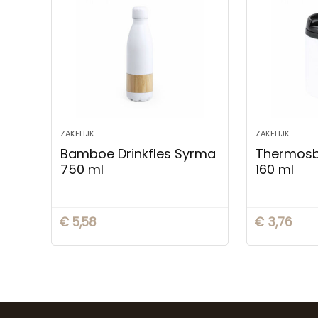
ZAKELIJK
ZAKELIJK
Bamboe Drinkfles Syrma
Thermosbe
750 ml
160 ml
€
5,58
€
3,76