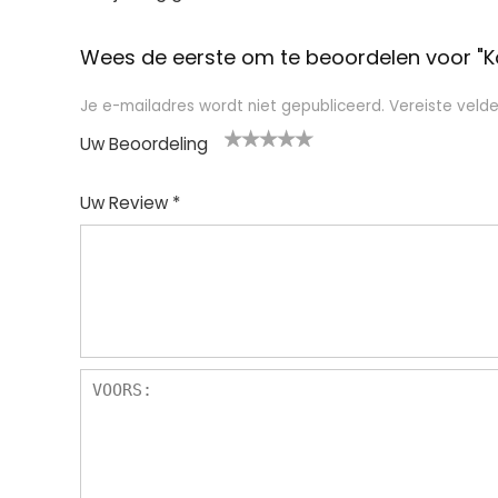
Wees de eerste om te beoordelen voor "K
Je e-mailadres wordt niet gepubliceerd.
Vereiste veld
Uw Beoordeling
1
2
3
4
5
Uw Review
*