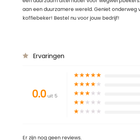
een duurzaam alternatief voor wegwerpbekers. 
aan een duurzamere wereld. Geniet onderweg v
koffiebeker! Bestel nu voor jouw bedrijf!
Ervaringen
★
★
★
★
★
★
★
★
★
★
0.0
★
★
★
★
★
uit 5
★
★
★
★
★
★
★
★
★
★
Er zijn nog geen reviews.