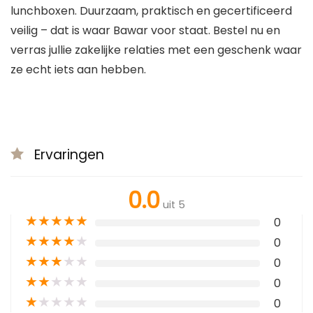
lunchboxen. Duurzaam, praktisch en gecertificeerd
veilig – dat is waar Bawar voor staat. Bestel nu en
verras jullie zakelijke relaties met een geschenk waar
ze echt iets aan hebben.
Ervaringen
0.0
uit 5
★
★
★
★
★
0
★
★
★
★
★
0
★
★
★
★
★
0
★
★
★
★
★
0
★
★
★
★
★
0