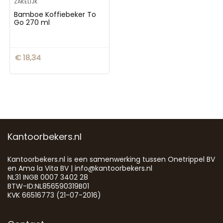
ZAKELIJK
Bamboe Koffiebeker To
Go 270 ml
€
18,34
Kantoorbekers.nl
Kantoorbekers.nl is een samenwerking tussen Onetrippel BV
en Ama la Vita BV | info@kantoorbekers.nl
NL31 INGB 0007 3402 28
BTW-ID:NL856590319B01
KVK 66516773 (21-07-2016)