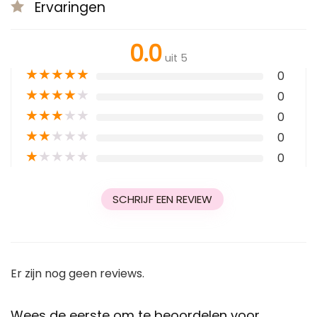
Ervaringen
0.0
uit 5
★
★
★
★
★
0
★
★
★
★
★
0
★
★
★
★
★
0
★
★
★
★
★
0
★
★
★
★
★
0
SCHRIJF EEN REVIEW
Er zijn nog geen reviews.
Wees de eerste om te beoordelen voor