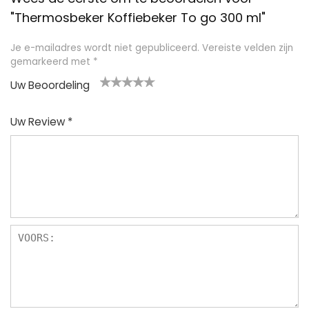
"Thermosbeker Koffiebeker To go 300 ml"
Je e-mailadres wordt niet gepubliceerd.
Vereiste velden zijn
gemarkeerd met
*
Uw Beoordeling
1
2
3
4
5
Uw Review
*