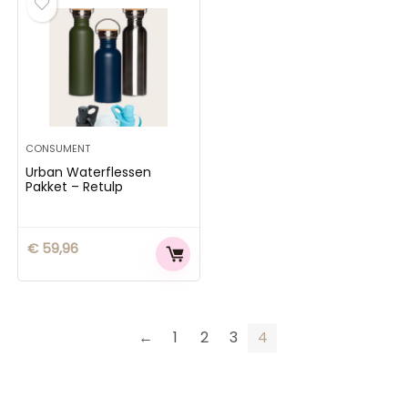
CONSUMENT
Urban Waterflessen
Pakket – Retulp
€
59,96
←
1
2
3
4