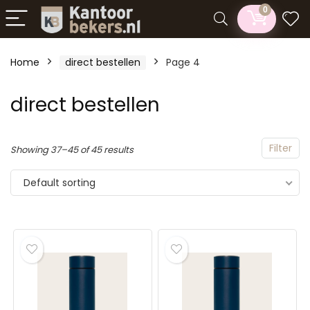
0
Home
direct bestellen
Page 4
n
x
direct bestellen
ce
ce
Filter
Showing 37–45 of 45 results
Default sorting