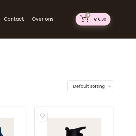
0
Contact
Over ons
€
0,00
Default sorting