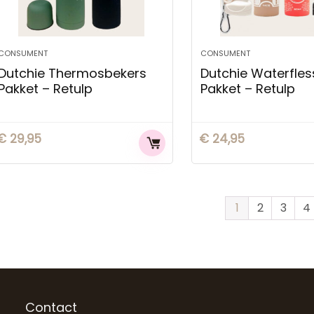
CONSUMENT
CONSUMENT
Dutchie Thermosbekers
Dutchie Waterfle
Pakket – Retulp
Pakket – Retulp
€
29,95
€
24,95
1
2
3
4
Contact