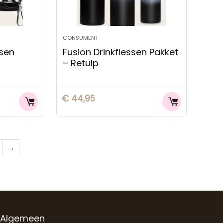
CONSUMENT
ssen
Fusion Drinkflessen Pakket
– Retulp
€
44,95
→
Algemeen