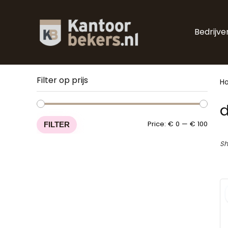
Bedrijve
Filter op prijs
H
d
Min
Max
Price:
€ 0
—
€ 100
FILTER
price
price
Sh