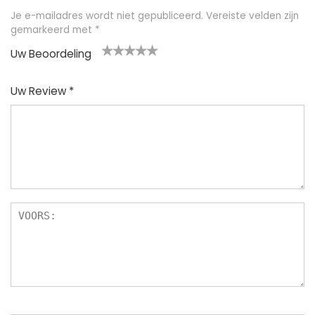
Je e-mailadres wordt niet gepubliceerd.
Vereiste velden zijn
gemarkeerd met
*
Uw Beoordeling
1
2
3
4
5
Uw Review
*