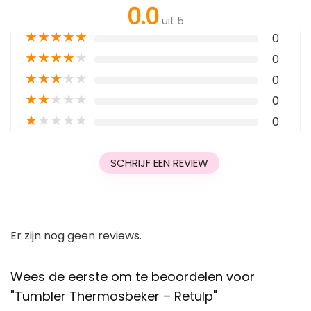
0.0
uit 5
★
★
★
★
★
0
★
★
★
★
★
0
★
★
★
★
★
0
★
★
★
★
★
0
★
★
★
★
★
0
SCHRIJF EEN REVIEW
Er zijn nog geen reviews.
Wees de eerste om te beoordelen voor
"Tumbler Thermosbeker – Retulp"