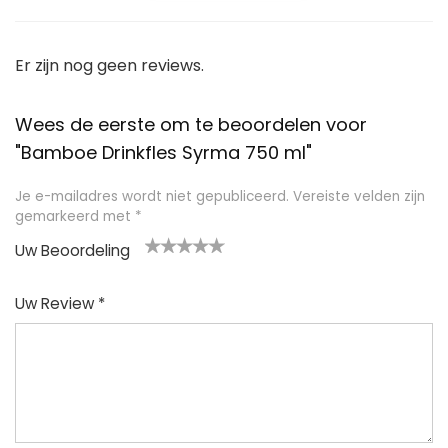
Er zijn nog geen reviews.
Wees de eerste om te beoordelen voor
"Bamboe Drinkfles Syrma 750 ml"
Je e-mailadres wordt niet gepubliceerd.
Vereiste velden zijn
gemarkeerd met
*
Uw Beoordeling
1
2
3
4
5
Uw Review
*