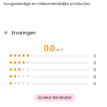
hoogwaardige en milieuvriendelijke producten.
Ervaringen
0.0
uit 5
★
★
★
★
★
0
★
★
★
★
★
0
★
★
★
★
★
0
★
★
★
★
★
0
★
★
★
★
★
0
SCHRIJF EEN REVIEW