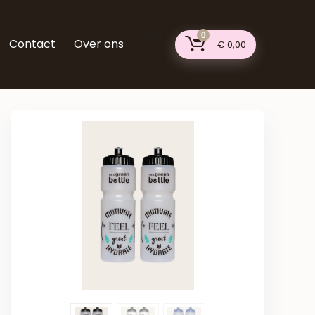
0
Contact
Over ons
€
0,00