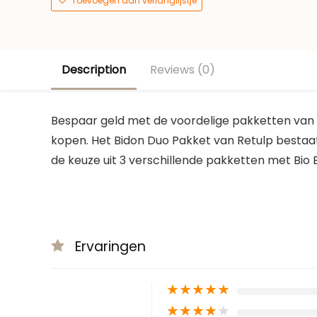
Toevoegen aan verlanglijstje
Description
Reviews (0)
Bespaar geld met de voordelige pakketten van 
kopen. Het Bidon Duo Pakket van Retulp bestaat 
de keuze uit 3 verschillende pakketten met Bio B
Ervaringen
★
★
★
★
★
★
★
★
★
★