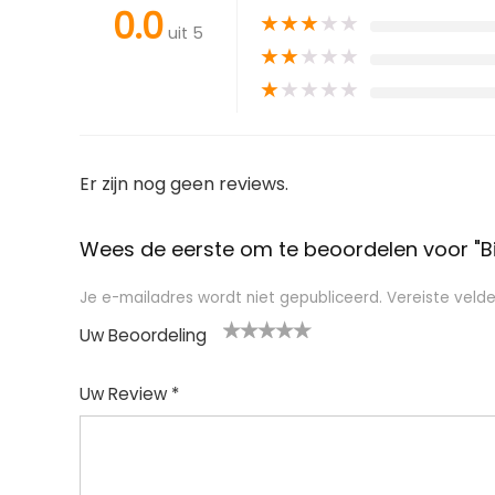
0.0
★
★
★
★
★
uit 5
★
★
★
★
★
★
★
★
★
★
Er zijn nog geen reviews.
Wees de eerste om te beoordelen voor "Bi
Je e-mailadres wordt niet gepubliceerd.
Vereiste veld
Uw Beoordeling
1
2
3
4
5
Uw Review
*