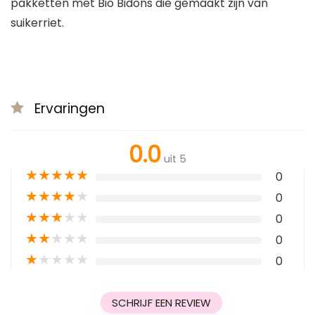
pakketten met Bio Bidons die gemaakt zijn van
suikerriet.
Ervaringen
0.0
uit 5
★
★
★
★
★
0
★
★
★
★
★
0
★
★
★
★
★
0
★
★
★
★
★
0
★
★
★
★
★
0
SCHRIJF EEN REVIEW