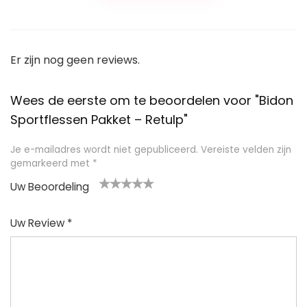
Er zijn nog geen reviews.
Wees de eerste om te beoordelen voor "Bidon
Sportflessen Pakket – Retulp"
Je e-mailadres wordt niet gepubliceerd.
Vereiste velden zijn
gemarkeerd met
*
Uw Beoordeling
1
2
3
4
5
Uw Review
*