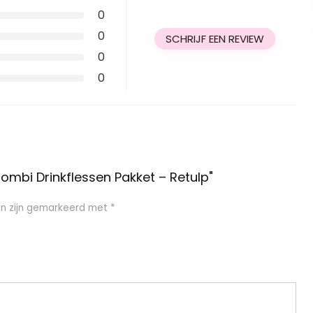
0
0
SCHRIJF EEN REVIEW
0
0
mbi Drinkflessen Pakket – Retulp"
en zijn gemarkeerd met
*