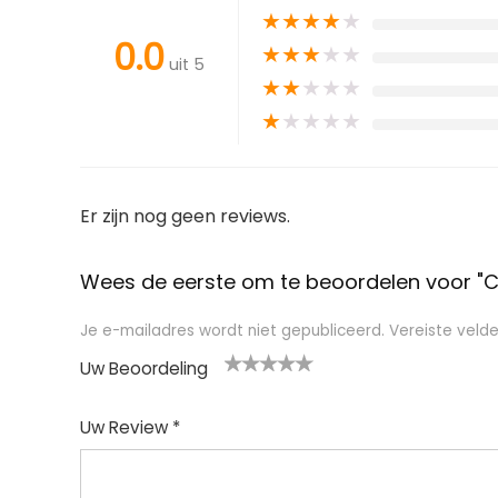
★
★
★
★
★
0.0
★
★
★
★
★
uit 5
★
★
★
★
★
★
★
★
★
★
Er zijn nog geen reviews.
Wees de eerste om te beoordelen voor "Co
Je e-mailadres wordt niet gepubliceerd.
Vereiste veld
Uw Beoordeling
1
2
3
4
5
Uw Review
*