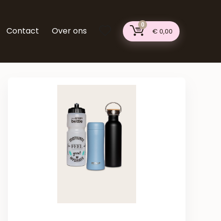
0
Contact
Over ons
€
0,00