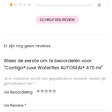
★
★
★
★
★
0
SCHRIJF EEN REVIEW
Er zijn nog geen reviews.
Wees de eerste om te beoordelen voor
"Contigo® Luxe Waterfles AUTOSEAL® 470 ml"
Je e-mailadres wordt niet gepubliceerd.
Vereiste velden zijn
gemarkeerd met
*
Uw Beoordeling
1
2
3
4
5
Uw Review
*