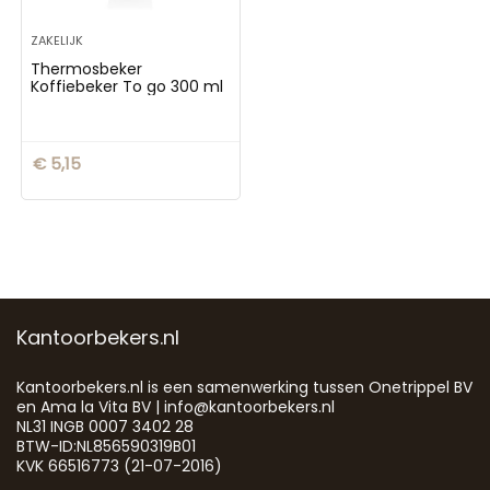
ZAKELIJK
Thermosbeker
Koffiebeker To go 300 ml
€
5,15
Kantoorbekers.nl
Kantoorbekers.nl is een samenwerking tussen Onetrippel BV
en Ama la Vita BV | info@kantoorbekers.nl
NL31 INGB 0007 3402 28
BTW-ID:NL856590319B01
KVK 66516773 (21-07-2016)