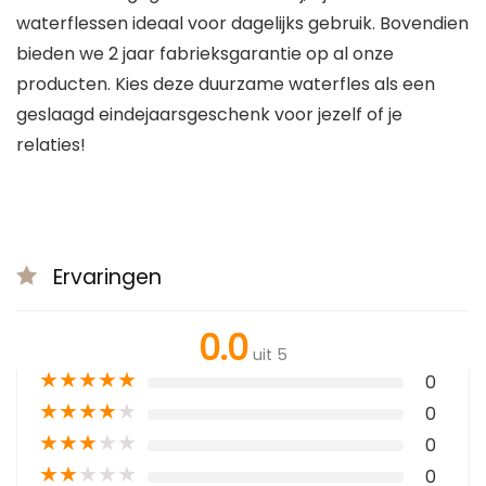
waterflessen ideaal voor dagelijks gebruik. Bovendien
bieden we 2 jaar fabrieksgarantie op al onze
producten. Kies deze duurzame waterfles als een
geslaagd eindejaarsgeschenk voor jezelf of je
relaties!
Ervaringen
0.0
uit 5
★
★
★
★
★
0
★
★
★
★
★
0
★
★
★
★
★
0
★
★
★
★
★
0