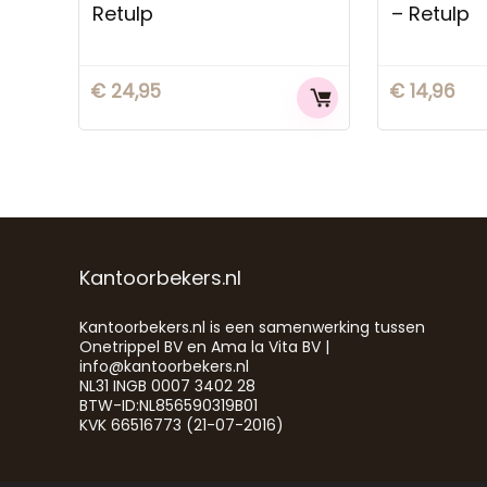
Retulp
– Retulp
€
24,95
€
14,96
Kantoorbekers.nl
Kantoorbekers.nl is een samenwerking tussen
Onetrippel BV en Ama la Vita BV |
info@kantoorbekers.nl
NL31 INGB 0007 3402 28
BTW-ID:NL856590319B01
KVK 66516773 (21-07-2016)