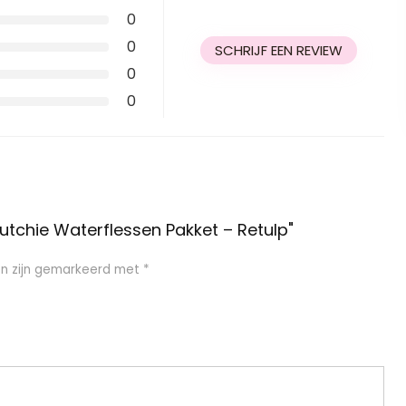
0
0
SCHRIJF EEN REVIEW
0
0
tchie Waterflessen Pakket – Retulp"
en zijn gemarkeerd met
*