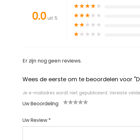
★
★
★
★
★
0.0
★
★
★
★
★
uit 5
★
★
★
★
★
★
★
★
★
★
Er zijn nog geen reviews.
Wees de eerste om te beoordelen voor "Du
Je e-mailadres wordt niet gepubliceerd.
Vereiste veld
Uw Beoordeling
1
2
3
4
5
Uw Review
*