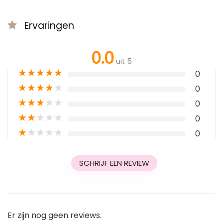
Ervaringen
0.0
uit 5
★
★
★
★
★
0
★
★
★
★
★
0
★
★
★
★
★
0
★
★
★
★
★
0
★
★
★
★
★
0
SCHRIJF EEN REVIEW
Er zijn nog geen reviews.