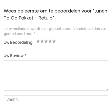
Wees de eerste om te beoordelen voor "Lunch
To Go Pakket – Retulp"
Je e-mailadres wordt niet gepubliceerd.
Vereiste velden zijn
gemarkeerd met
*
Uw Beoordeling
1
2
3
4
5
Uw Review
*