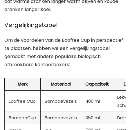
dat warme dranken langer warm blijven en koude
dranken langer koel.
Vergelijkingstabel
Om de voordelen van de Ecoffee Cup in perspectief
te plaatsen, hebben we een vergelijkingstabel
gemaakt met andere populaire biologisch
afbreekbare kantoorbekers:
Merk
Materiaal
Capaciteit
De
Lekvrij
Ecoffee Cup
Bamboevezels
400 ml
schui
BambooCup
Bamboevezels
350 ml
Draai