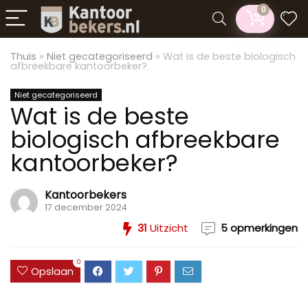
0
Thuis
»
Niet gecategoriseerd
»
Wat is de beste biologisch
afbreekbare kantoorbeker?
Niet gecategoriseerd
Wat is de beste
biologisch afbreekbare
kantoorbeker?
Kantoorbekers
17 december 2024
31
Uitzicht
5 opmerkingen
0
Opslaan