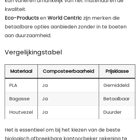
kan variëren afhankelijk van het materiaal en de
kwaliteit.
Eco-Products
en
World Centric
zijn merken die
betaalbare opties aanbieden zonder in te boeten
aan duurzaamheid.
Vergelijkingstabel
Materiaal
Composteerbaarheid
Prijsklasse
PLA
Ja
Gemiddeld
Bagasse
Ja
Betaalbaar
Houtvezel
Ja
Duurder
Het is essentieel om bij het kiezen van de beste
biologisch afbreekbare kantoorbeker rekening te