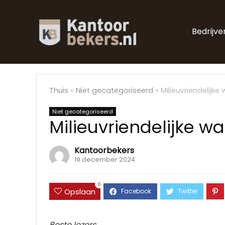
Bedrijve
Thuis
»
Niet gecategoriseerd
»
Milieuvriendelijke
Niet gecategoriseerd
Milieuvriendelijke w
Kantoorbekers
19 december 2024
0
Opslaan
Beste lezers,