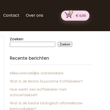
0
Contact
Over ons
€
0,00
Zoeken
Zoeken
Recente berichten
Milieuvriendelijke waterbekers
Wat is de Beste Duurzame Koffiebeker?
Hoe werkt een koffiebeker met
schroefdeksel?
Wat is de beste biologisch afbreekbare
kantoorbeker?