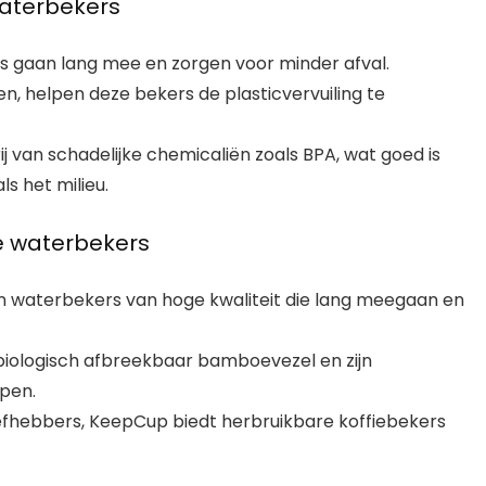
waterbekers
ers gaan lang mee en zorgen voor minder afval.
en, helpen deze bekers de plasticvervuiling te
rij van schadelijke chemicaliën zoals BPA, wat goed is
s het milieu.
ke waterbekers
alen waterbekers van hoge kwaliteit die lang meegaan en
 biologisch afbreekbaar bamboevezel en zijn
rpen.
liefhebbers, KeepCup biedt herbruikbare koffiebekers