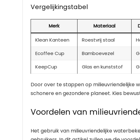
Vergelijkingstabel
Merk
Materiaal
Klean Kanteen
Roestvrij staal
H
Ecoffee Cup
Bamboevezel
G
KeepCup
Glas en kunststof
G
Door over te stappen op milieuvriendelijke
schonere en gezondere planeet. Kies bewust 
Voordelen van milieuvriende
Het gebruik van milieuvriendelijke waterbeke
gebruikers. In dit artikel zullen we die voor