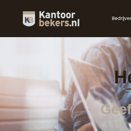
Bedrijve
H
Geef