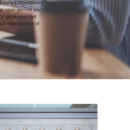
ikbare koffiebekers
 je voor gemak en
Of ga je voor het
 laat meenemen of