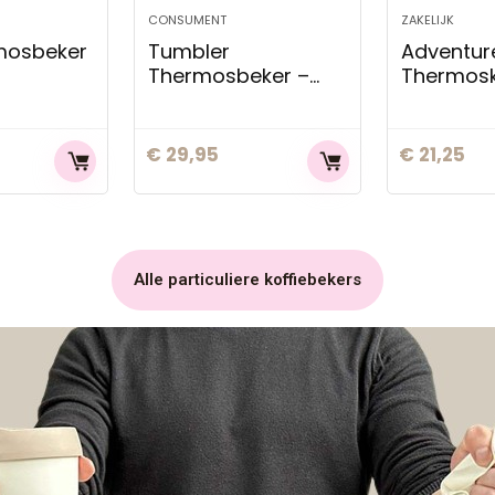
CONSUMENT
ZAKELIJK
mosbeker
Tumbler
Adventur
Thermosbeker –
Thermosk
Retulp
Retulp
€
29,95
€
21,25
Alle particuliere koffiebekers