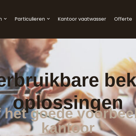
n
Particulieren
Kantoor vaatwasser
Offerte
erbruikbare bek
oplossingen
 het goede voorbee
kantoor