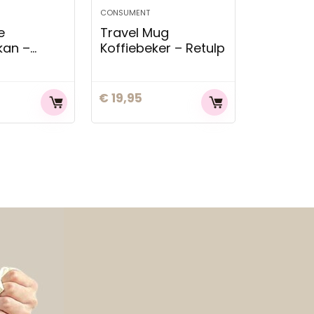
CONSUMENT
e
Travel Mug
an –
Koffiebeker – Retulp
€
19,95