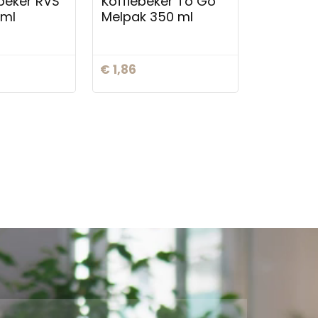
eker RVS
Koffiebeker To Go
 ml
Melpak 350 ml
€
1,86