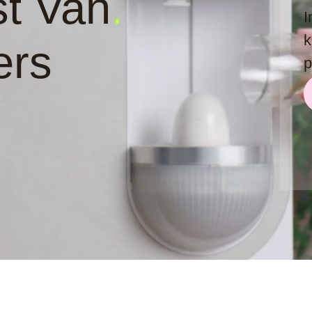
t Van
I
k
ers
p