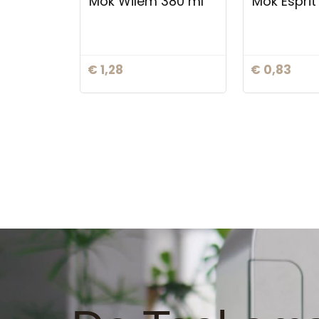
Mok Wilem 380 ml
Mok Esprit
€
1,28
€
0,83