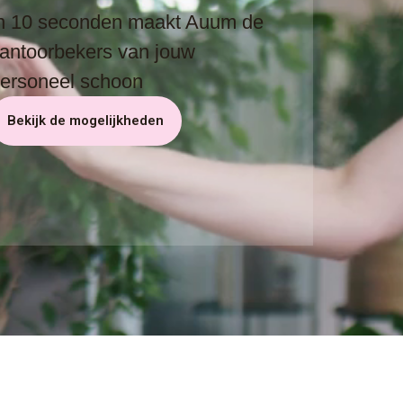
n 10 seconden maakt Auum de
antoorbekers van jouw
ersoneel schoon
Bekijk de mogelijkheden