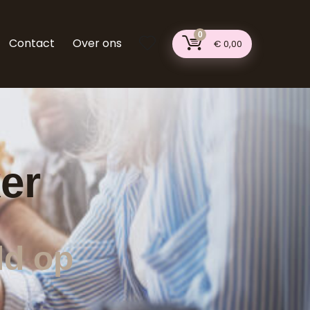
0
Contact
Over ons
€
0,00
er
ld op