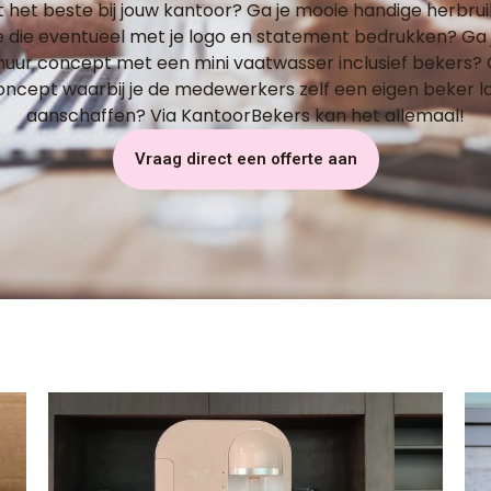
het beste bij jouw kantoor? Ga je mooie handige herbru
je die eventueel met je logo en statement bedrukken? Ga
 huur concept met een mini vaatwasser inclusief bekers? 
oncept waarbij je de medewerkers zelf een eigen beker
aanschaffen? Via KantoorBekers kan het allemaal!
Vraag direct een offerte aan