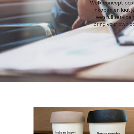
Welk concept past 
inkopen en laat 
een full service
bring your own c