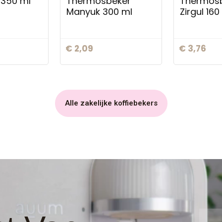
 350 ml
Thermosbeker
Thermosb
Manyuk 300 ml
Zirgul 160
€
2,09
€
3,76
Alle zakelijke koffiebekers