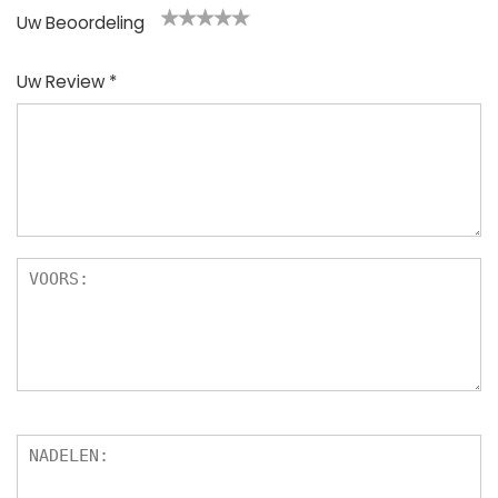
Uw Beoordeling
1
2
3
4
5
Uw Review
*