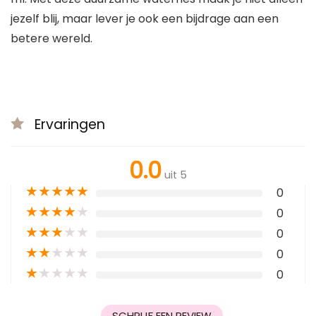
jezelf blij, maar lever je ook een bijdrage aan een
betere wereld.
Ervaringen
0.0
uit 5
★
★
★
★
★
0
★
★
★
★
★
0
★
★
★
★
★
0
★
★
★
★
★
0
★
★
★
★
★
0
SCHRIJF EEN REVIEW