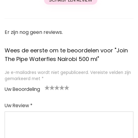
Er zijn nog geen reviews.
Wees de eerste om te beoordelen voor "Join
The Pipe Waterfles Nairobi 500 ml"
Je e-mailadres wordt niet gepubliceerd.
Vereiste velden zijn
gemarkeerd met
*
Uw Beoordeling
1
2
3
4
5
Uw Review
*