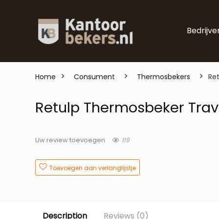
Bedrijve
Home
Consument
Thermosbekers
Re
Retulp Thermosbeker Trav
119
Uw review toevoegen
Toevoegen aan verlanglijstje
Description
Reviews (0)