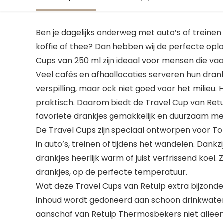
Ben je dagelijks onderweg met auto’s of treinen
koffie of thee? Dan hebben wij de perfecte oplo
Cups van 250 ml zijn ideaal voor mensen die vaa
Veel cafés en afhaallocaties serveren hun drank
verspilling, maar ook niet goed voor het milie
praktisch. Daarom biedt de Travel Cup van Retulp
favoriete drankjes gemakkelijk en duurzaam m
De Travel Cups zijn speciaal ontworpen voor T
in auto’s, treinen of tijdens het wandelen. Dankzi
drankjes heerlijk warm of juist verfrissend koel. Zo
drankjes, op de perfecte temperatuur.
Wat deze Travel Cups van Retulp extra bijzonder
inhoud wordt gedoneerd aan schoon drinkwater 
aanschaf van Retulp Thermosbekers niet alleen b