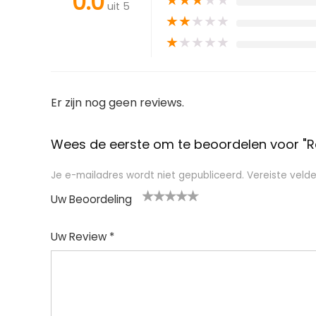
0.0
★
★
★
★
★
uit 5
★
★
★
★
★
★
★
★
★
★
Er zijn nog geen reviews.
Wees de eerste om te beoordelen voor "R
Je e-mailadres wordt niet gepubliceerd.
Vereiste veld
Uw Beoordeling
1
2
3
4
5
Uw Review
*