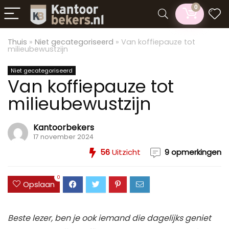
0
Thuis
»
Niet gecategoriseerd
»
Van koffiepauze tot
milieubewustzijn
Niet gecategoriseerd
Van koffiepauze tot
milieubewustzijn
Kantoorbekers
17 november 2024
56
Uitzicht
9 opmerkingen
0
Opslaan
Beste lezer, ben je ook iemand die dagelijks geniet