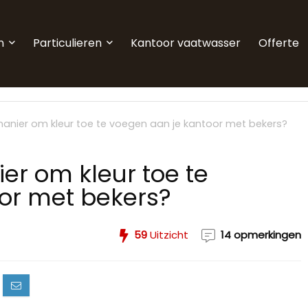
n
Particulieren
Kantoor vaatwasser
Offerte
manier om kleur toe te voegen aan je kantoor met bekers?
er om kleur toe te
or met bekers?
59
Uitzicht
14 opmerkingen