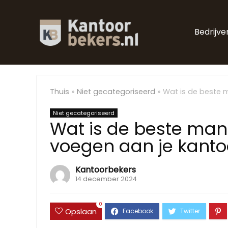
Bedrijve
Thuis
»
Niet gecategoriseerd
»
Wat is de beste 
Niet gecategoriseerd
Wat is de beste mani
voegen aan je kanto
Kantoorbekers
14 december 2024
0
Opslaan