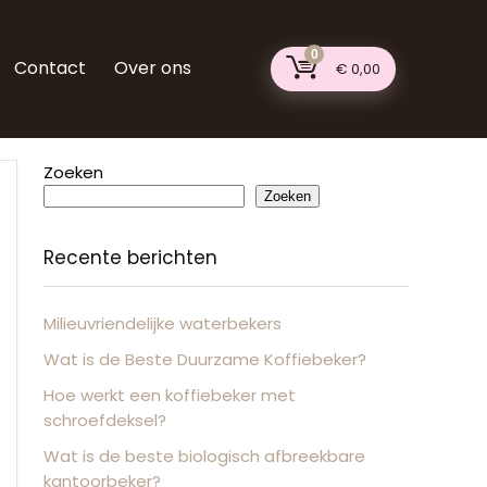
0
Contact
Over ons
€
0,00
Zoeken
Zoeken
Recente berichten
Milieuvriendelijke waterbekers
Wat is de Beste Duurzame Koffiebeker?
Hoe werkt een koffiebeker met
schroefdeksel?
Wat is de beste biologisch afbreekbare
kantoorbeker?