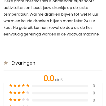
Deze grote thermosfles is onmisbaar bij dit soort
activiteiten en houdt jouw drankje op de juiste
temperatuur. Warme dranken blijven tot wel 14 uur
warm en koude dranken blijven maar liefst 24 uur
koel. Na gebruik kunnen zowel de dop als de fles
eenvoudig gereinigd worden in de vaatwasmachine.
Ervaringen
0.0
uit 5
★
★
★
★
★
0
★
★
★
★
★
0
★
★
★
★
★
0