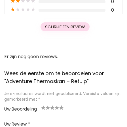
★
★
★
★
★
0
★
★
★
★
★
0
SCHRIJF EEN REVIEW
Er zijn nog geen reviews.
Wees de eerste om te beoordelen voor
"Adventure Thermoskan – Retulp"
Je e-mailadres wordt niet gepubliceerd.
Vereiste velden zijn
gemarkeerd met
*
Uw Beoordeling
1
2
3
4
5
Uw Review
*