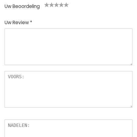
Uw Beoordeling
1
2
3
4
5
Uw Review
*