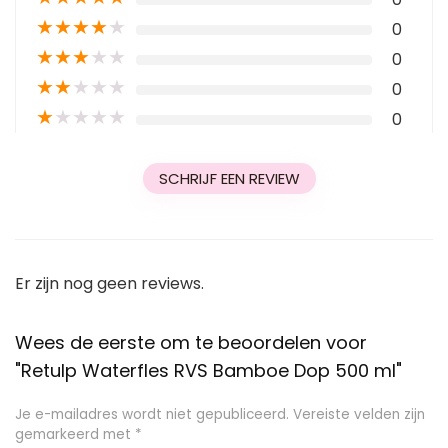
★
★
★
★
★
0
★
★
★
★
★
0
★
★
★
★
★
0
★
★
★
★
★
0
SCHRIJF EEN REVIEW
Er zijn nog geen reviews.
Wees de eerste om te beoordelen voor
"Retulp Waterfles RVS Bamboe Dop 500 ml"
Je e-mailadres wordt niet gepubliceerd.
Vereiste velden zijn
gemarkeerd met
*