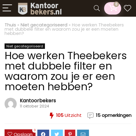
0
Thuis
»
Niet gecategoriseerd
»
Hoe werken Theebekers
met dubbele filter en waarom zou je er een moeten
hebben?
Niet gecategoriseerd
Hoe werken Theebekers
met dubbele filter en
waarom zou je er een
moeten hebben?
Kantoorbekers
11 oktober 2024
105
Uitzicht
15 opmerkingen
0
Opslaan