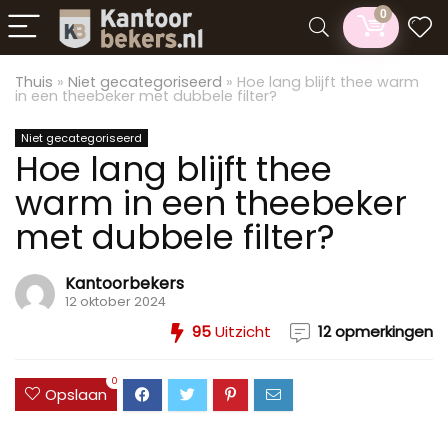
0
Thuis
»
Niet gecategoriseerd
»
Hoe lang blijft thee warm
in een theebeker met dubbele filter?
Niet gecategoriseerd
Hoe lang blijft thee
warm in een theebeker
met dubbele filter?
Kantoorbekers
12 oktober 2024
95
Uitzicht
12 opmerkingen
0
Opslaan