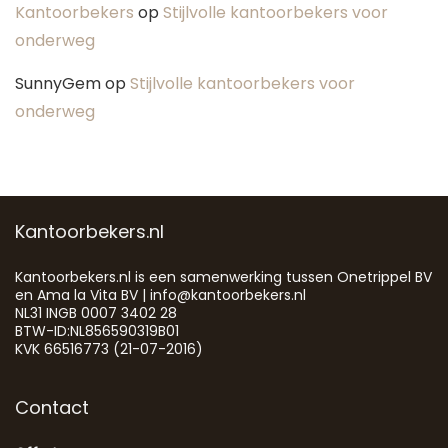
Kantoorbekers
op
Stijlvolle kantoorbekers voor
onderweg
SunnyGem
op
Stijlvolle kantoorbekers voor
onderweg
Kantoorbekers.nl
Kantoorbekers.nl is een samenwerking tussen Onetrippel BV
en Ama la Vita BV | info@kantoorbekers.nl
NL31 INGB 0007 3402 28
BTW-ID:NL856590319B01
KVK 66516773 (21-07-2016)
Contact