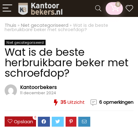
0
Thuis
»
Niet gecategoriseerd
»
Wat is de beste
herbruikbare beker met schroefdop?
Niet gecategoriseerd
Wat is de beste
herbruikbare beker met
schroefdop?
Kantoorbekers
11 december 2024
35
Uitzicht
6 opmerkingen
0
Opslaan