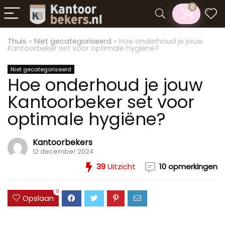
0
Thuis
»
Niet gecategoriseerd
»
Hoe onderhoud je jouw
Kantoorbeker set voor optimale hygiëne?
Niet gecategoriseerd
Hoe onderhoud je jouw
Kantoorbeker set voor
optimale hygiëne?
Kantoorbekers
12 december 2024
39
Uitzicht
10 opmerkingen
0
Opslaan